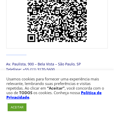
Av. Paulista, 900 – Bela Vista – São Paulo, SP
Telefone:
+55 (11) 3170-5600
Usamos cookies para fornecer uma experiência mais
relevante, lembrando suas preferências e visitas
© Copyright 1947 - 2026 Faculdade Cásper Líbero
repetidas. Ao clicar em
“Aceitar”
, você concorda com o
uso de
TODOS
os cookies. Conheça nossa
Política de
Privacidade
.
ACEITAR