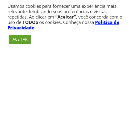
Usamos cookies para fornecer uma experiência mais
relevante, lembrando suas preferências e visitas
repetidas. Ao clicar em
“Aceitar”
, você concorda com o
uso de
TODOS
os cookies. Conheça nossa
Política de
Privacidade
.
ACEITAR
Av. Paulista, 900 – Bela Vista – São Paulo, SP
Telefone:
+55 (11) 3170-5600
© Copyright 1947 - 2026 Faculdade Cásper Líbero