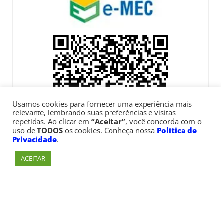
Usamos cookies para fornecer uma experiência mais
relevante, lembrando suas preferências e visitas
repetidas. Ao clicar em
“Aceitar”
, você concorda com o
uso de
TODOS
os cookies. Conheça nossa
Política de
Privacidade
.
ACEITAR
Av. Paulista, 900 – Bela Vista – São Paulo, SP
Telefone:
+55 (11) 3170-5600