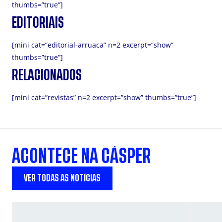
thumbs=”true”]
EDITORIAIS
[mini cat=”editorial-arruaca” n=2 excerpt=”show”
thumbs=”true”]
RELACIONADOS
[mini cat=”revistas” n=2 excerpt=”show” thumbs=”true”]
ACONTECE NA CÁSPER
VER TODAS AS NOTÍCIAS