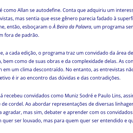
 é como Allan se autodefine. Conta que adquiriu um interess
istas, mas sentia que esse gênero parecia fadado à superfi
ime, então, esboçaram o
À Beira da Palavra
, um programa sem
 fora de padrão.
 e, a cada edição, o programa traz um convidado da área de 
dia, bem como de suas obras e da complexidade delas. As co
n em um clima descontraído. No entanto, as entrevistas n
etivo é ir ao encontro das dúvidas e das contradições.
já recebeu convidados como Muniz Sodré e Paulo Lins, ass
 de cordel. Ao abordar representações de diversas linhagens
 agradar, mas sim, debater e aprender com os convidados.
 quer ser louvado, mas para quem quer ser entendido e qu