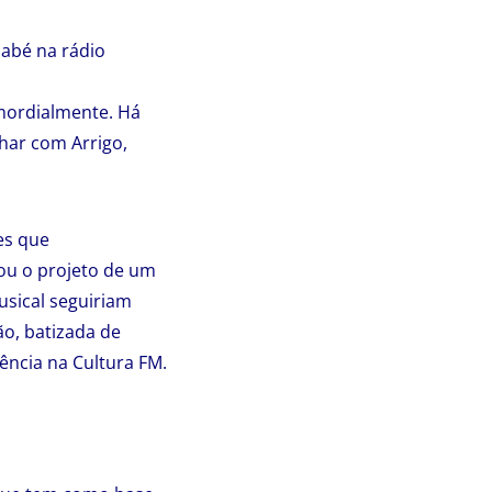
nabé na rádio
imordialmente. Há
har com Arrigo,
es que
iou o projeto de um
sical seguiriam
ão, batizada de
iência na Cultura FM.