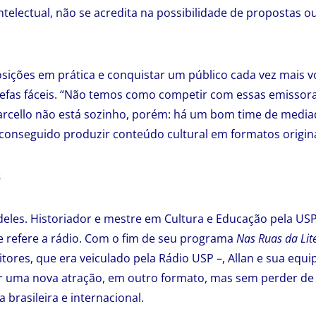
ntelectual, não se acredita na possibilidade de propostas o
sições em prática e conquistar um público cada vez mais v
refas fáceis. “Não temos como competir com essas emissora
cello não está sozinho, porém: há um bom time de media
 conseguido produzir conteúdo cultural em formatos origina
s
deles. Historiador e mestre em Cultura e Educação pela USP
 refere a rádio. Com o fim de seu programa
Nas Ruas da Lit
itores, que era veiculado pela Rádio USP –, Allan e sua equi
r uma nova atração, em outro formato, mas sem perder de v
a brasileira e internacional.