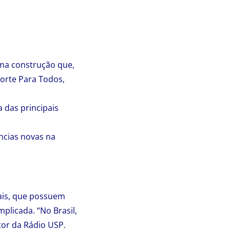
uma construção que,
orte Para Todos,
 das principais
ências novas na
nais, que possuem
licada. “No Brasil,
tor da Rádio USP.