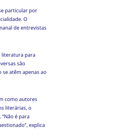
e particular por
cialidade. O
anal de entrevistas
literatura para
nversas são
ão se atêm apenas ao
im como autores
 literárias, o
 “Não é para
estionado”, explica