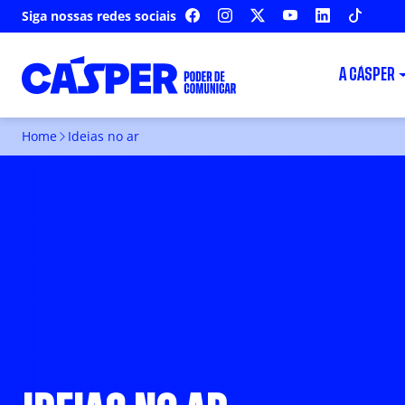
Siga nossas redes sociais
FACEBOOK
INSTAGRAM
X
YOUTUBE
LINKEDIN
TIKTOK
A CÁSPER
Home
Ideias no ar