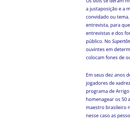
Os dois se deram m
a justaposição e a 
convidado ou tema.
entrevista, para qu
entrevistas e dos f
público. No
Supertôn
ouvintes em determ
colocam fones de ou
Em seus dez anos de
jogadores de xadrez,
programa de Arrigo 
homenagear os 50 a
maestro brasileiro 
nesse caso as pesso