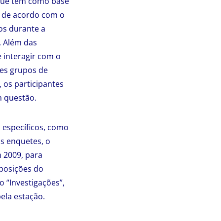
 que tem como base
a de acordo com o
os durante a
. Além das
 interagir com o
tes grupos de
 os participantes
m questão.
 específicos, como
as enquetes, o
 2009, para
posições do
 “Investigações”,
ela estação.