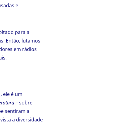
usadas e
oltado para a
s. Então, lutamos
dores em rádios
is.
, ele é um
eratura
– sobre
pe sentiram a
ista a diversidade