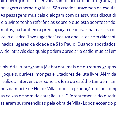
uito bem. Juntos, desenvolveram o formato do programa,
montagem cinematográfica. São criados universos de escut
 As passagens musicais dialogam com os assuntos discutid
e o ouvinte tenha referências sobre o que está acontecendo
ormatos, há também a preocupação de inovar na maneira de
ica
, o quadro “Investigações” realiza enquetes com diferen
inados lugares da cidade de São Paulo. Quando abordados,
vido, através dos quais podem apreciar o estilo musical e
 história, o programa já abordou mais de duzentos grupos
 jóqueis, ourives, monges e lutadores de luta livre. Além d
realizou intervenções sonoras fora do estúdio também. Em
nos da morte de Heitor Villa-Lobos, a produção tocou com
nas caixas de som da estação Luz. Diferentemente do quadro
as eram surpreendidas pela obra de Villa- Lobos ecoando p