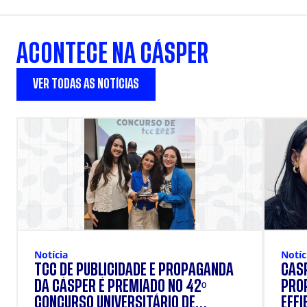
ACONTECE NA CÁSPER
VER TODAS AS NOTÍCIAS
Notícia
Notíc
TCC DE PUBLICIDADE E PROPAGANDA
CASP
DA CÁSPER É PREMIADO NO 42º
PRO
CONCURSO UNIVERSITÁRIO DE
EFFI