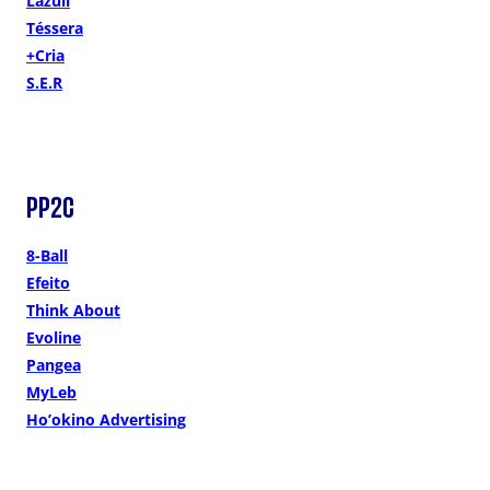
Lazuli
Téssera
+Cria
S.E.R
PP2C
8-Ball
Efeito
Think About
Evoline
Pangea
MyLeb
Ho’okino Advertising