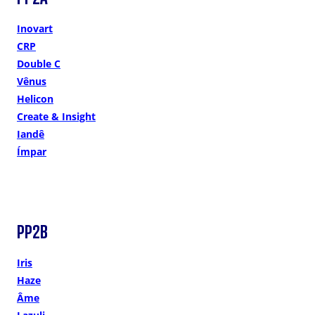
Inovart
CRP
Double C
Vênus
Helicon
Create & Insight
Iandê
Ímpar
PP2B
Iris
Haze
Âme