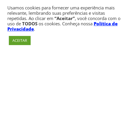
Usamos cookies para fornecer uma experiência mais
relevante, lembrando suas preferências e visitas
repetidas. Ao clicar em
“Aceitar”
, você concorda com o
uso de
TODOS
os cookies. Conheça nossa
Política de
Privacidade
.
ACEITAR
Av. Paulista, 900 – Bela Vista – São Paulo, SP
Telefone:
+55 (11) 3170-5600
© Copyright 1947 - 2026 Faculdade Cásper Líbero