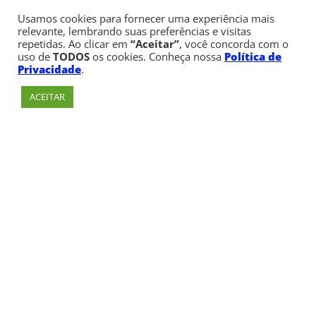
Usamos cookies para fornecer uma experiência mais
relevante, lembrando suas preferências e visitas
repetidas. Ao clicar em
“Aceitar”
, você concorda com o
uso de
TODOS
os cookies. Conheça nossa
Política de
Privacidade
.
ACEITAR
Av. Paulista, 900 – Bela Vista – São Paulo, SP
Telefone:
+55 (11) 3170-5600
© Copyright 1947 - 2026 Faculdade Cásper Líbero