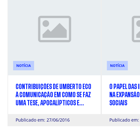
NOTÍCIA
NOTÍCIA
CONTRIBUIÇÕES DE UMBERTO ECO
O PAPEL DAS
À COMUNICAÇÃO EM COMO SE FAZ
NA EXPANSÃO
UMA TESE, APOCALÍPTICOS E
SOCIAIS
INTEGRADOS E SEIS PASSEIOS
PELOS BOSQUES DA FICÇÃO
Publicado em: 27/06/2016
Publicado em: