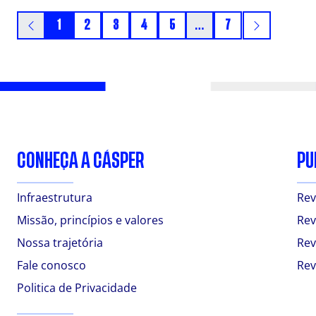
1
2
3
4
5
…
7
CONHEÇA A CÁSPER
PU
Infraestrutura
Rev
Missão, princípios e valores
Rev
Nossa trajetória
Rev
Fale conosco
Rev
Politica de Privacidade