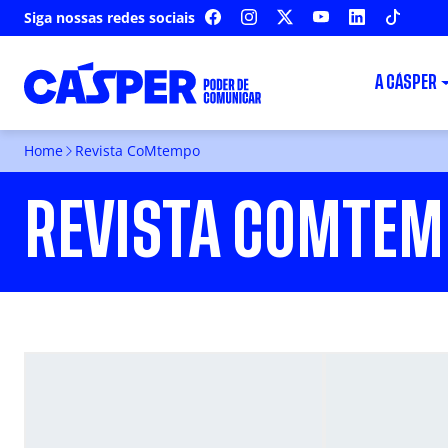
Siga nossas redes sociais
FACEBOOK
INSTAGRAM
X
YOUTUBE
LINKEDIN
TIKTOK
A CÁSPER
Home
Revista CoMtempo
REVISTA COMTEM