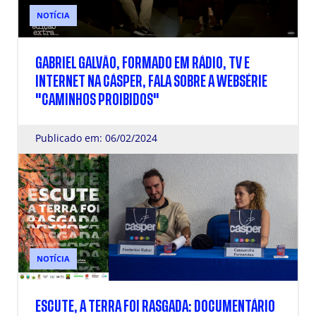
NOTÍCIA
GABRIEL GALVÃO, FORMADO EM RÁDIO, TV E
INTERNET NA CÁSPER, FALA SOBRE A WEBSÉRIE
"CAMINHOS PROIBIDOS"
Publicado em: 06/02/2024
NOTÍCIA
ESCUTE, A TERRA FOI RASGADA: DOCUMENTÁRIO