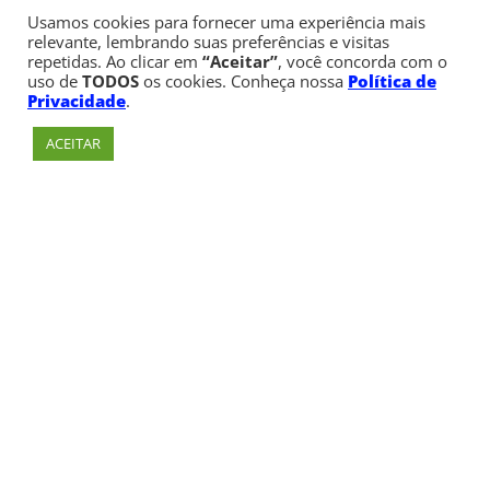
Usamos cookies para fornecer uma experiência mais
relevante, lembrando suas preferências e visitas
repetidas. Ao clicar em
“Aceitar”
, você concorda com o
uso de
TODOS
os cookies. Conheça nossa
Política de
Privacidade
.
ACEITAR
Av. Paulista, 900 – Bela Vista – São Paulo, SP
Telefone:
+55 (11) 3170-5600
© Copyright 1947 - 2026 Faculdade Cásper Líbero