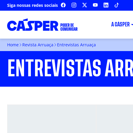
Siga nossas redes sociais
FACEBOOK
INSTAGRAM
X
YOUTUBE
LINKEDIN
TIKTOK
A CÁSPER
Home
Revista Arruaça
Entrevistas Arruaça
ENTREVISTAS AR