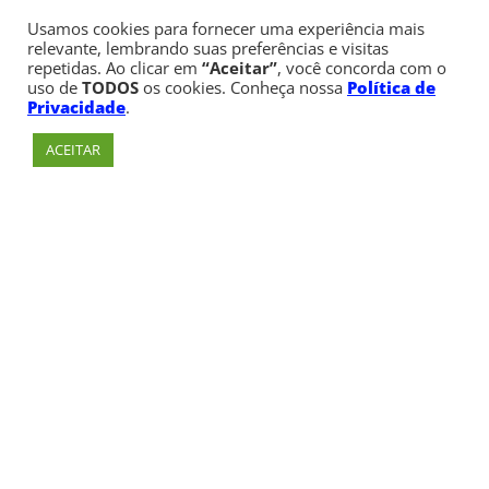
Usamos cookies para fornecer uma experiência mais
relevante, lembrando suas preferências e visitas
repetidas. Ao clicar em
“Aceitar”
, você concorda com o
uso de
TODOS
os cookies. Conheça nossa
Política de
Privacidade
.
ACEITAR
Av. Paulista, 900 – Bela Vista – São Paulo, SP
Telefone:
+55 (11) 3170-5600
© Copyright 1947 - 2026 Faculdade Cásper Líbero